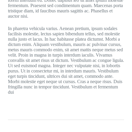
lorem interdum eu. Donec dapibus leo sit amet ipsum molestie
fermentum. Praesent sed condimentum quam. Maecenas porta
tristique diam, id faucibus mauris sagittis ac. Phasellus et
auctor nisi.
In pharetra vehicula varius. Aenean pretium, ipsum sodales
facilisis molestie, lectus sapien bibendum tellus, sed molestie
nulla justo et lacus. In hac habitasse platea dictumst. Morbi a
dictum enim. Aliquam vestibulum, mauris ac pulvinar cursus,
metus mauris commodo enim, sit amet mattis neque metus sed
velit. Proin in magna in turpis interdum iaculis. Vivamus
convallis sit amet risus ut dictum. Vestibulum ac congue ligula.
Ut sed euismod magna. Integer nec vulputate nisi, in lobortis
purus. Ut in consectetur mi, in interdum mauris. Vestibulum
eget turpis tincidunt, ultrices dui sit amet, commodo ante.
Morbi molestie eget neque ut cursus. Cras a neque risus. Duis
fringilla nunc in tempor tincidunt. Vestibulum et fermentum
dui