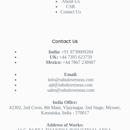
About Us
CSR
Contact Us
Contact Us
India:
+91 9739009284
UK:
+44 7395 623759
Mexico:
+44 7867 238907
Email:
info@rahuloverseas.com
ajit@rahuloverseas.com
sales@rahuloverseas.com
India Office:
#2302, 2nd Cross, 8th Main, Vijaynagar, 2nd Stage, Mysore,
Karnataka, India - 570017
Address of Works: