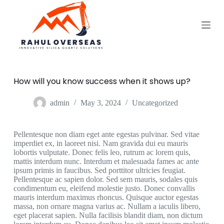
S
k
i
p
t
o
c
o
How will you know success when it shows up?
n
t
e
admin
May 3, 2024
Uncategorized
n
t
Pellentesque non diam eget ante egestas pulvinar. Sed vitae
imperdiet ex, in laoreet nisi. Nam gravida dui eu mauris
lobortis vulputate. Donec felis leo, rutrum ac lorem quis,
mattis interdum nunc. Interdum et malesuada fames ac ante
ipsum primis in faucibus. Sed porttitor ultricies feugiat.
Pellentesque ac sapien dolor. Sed sem mauris, sodales quis
condimentum eu, eleifend molestie justo. Donec convallis
mauris interdum maximus rhoncus. Quisque auctor egestas
massa, non ornare magna varius ac. Nullam a iaculis libero,
eget placerat sapien. Nulla facilisis blandit diam, non dictum